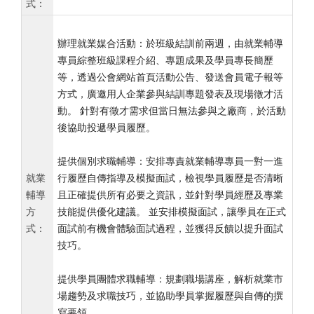
式：
辦理就業媒合活動：於班級結訓前兩週，由就業輔導
專員綜整班級課程介紹、專題成果及學員專長簡歷
等，透過公會網站首頁活動公告、發送會員電子報等
方式，廣邀用人企業參與結訓專題發表及現場徵才活
動。 針對有徵才需求但當日無法參與之廠商，於活動
後協助投遞學員履歷。
提供個別求職輔導：安排專責就業輔導專員一對一進
就業
行履歷自傳指導及模擬面試，檢視學員履歷是否清晰
輔導
且正確提供所有必要之資訊，並針對學員經歷及專業
方
技能提供優化建議。 並安排模擬面試，讓學員在正式
式：
面試前有機會體驗面試過程，並獲得反饋以提升面試
技巧。
提供學員團體求職輔導：規劃職場講座，解析就業市
場趨勢及求職技巧，並協助學員掌握履歷與自傳的撰
寫要領。