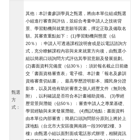
其他：本計畫參訓學員之甄選，將由本單位組成甄選
小組進行審查與評估，並綜合考量申請人之技術背
景、學習動機與就業意願等因素，擇定正取及備取名
額。其審查重點如下： (1)學習動機與態度（佔
20％）：申請人可透過課程說明會或是以電話諮詢方
式，充分瞭解課程內容與未來就業方向後，由甄選小
組以簡易口頭詢問方式評估其學習意願及發展規劃。
(2)書面資料完備度（佔30％）：須於報名截止日前繳
交「書面資格審查表」電子檔、本計畫「報名及參訓
資格審查切結書」、最高學歷證明影本、國民身分證
影本，以及其他有助於審查之個人經歷文件（無則免
甄選
附），以利確認是否符合本計畫補助資格。 (3)學經
方
歷背景與潛能（佔50％）：審查申請人之專業基礎、
式：
學習經驗與未來發展潛能。 (4)甄試地點：書面資料
由本單位內部審查；簡易口頭詢問部分原則上將於上
課地點（台北市大安區復興南路一段390號2樓、3
樓）由甄選小組以面對面或電話形式辦理，相關資訊