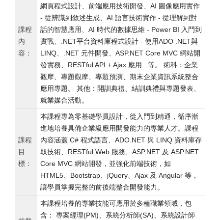
網頁程式設計、前端應用技術開發、AI 圖像應用實作
- 從辨識到敘述生成、AI 語言技術實作 - 從理解到對
課程
話的智慧應用、AI 時代的數據思維 - Power BI 入門到
內
實戰、.NET平台資料庫程式設計 - 使用ADO .NET與
容：
LINQ、.NET 元件開發、ASP.NET Core MVC 網站開
發實務、RESTful API + Ajax 應用...等。 術科：企業
觀摩、專題觀摩、專題預演、期末企業資訊系統整合
應用專題。 其他：開訓典禮、結訓典禮與專題發表、
就業媒合活動。
本課程專為零基礎學員設計，從入門到精通，循序漸
進地培養具備企業級應用開發能力的專業人才。課程
課程
內容涵蓋 C# 程式語言、ADO.NET 與 LINQ 資料庫存
目
取技術、RESTful Web 服務、ASP.NET 及 ASP.NET
標：
Core MVC 網站開發，並強化前端技術，如
HTML5、Bootstrap、jQuery、Ajax 及 Angular 等，
讓學員掌握完整的前後端整合開發能力。
本課程培養的專業技能可應用於多種職業領域，包
含： 專案經理(PM)、系統分析師(SA)、系統設計師