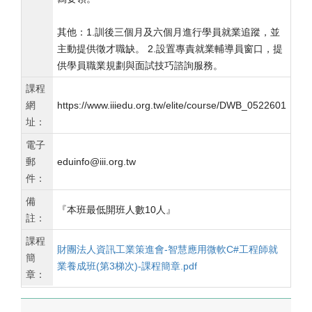
其他：1.訓後三個月及六個月進行學員就業追蹤，並
主動提供徵才職缺。 2.設置專責就業輔導員窗口，提
供學員職業規劃與面試技巧諮詢服務。
課程
網
https://www.iiiedu.org.tw/elite/course/DWB_0522601
址：
電子
郵
eduinfo@iii.org.tw
件：
備
『本班最低開班人數10人』
註：
課程
財團法人資訊工業策進會-智慧應用微軟C#工程師就
簡
業養成班(第3梯次)-課程簡章.pdf
章：