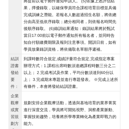
將提前以電子郵件通知申請人。 (5)依據上述評估結
果，擇優錄取，以確保學員符合課程培育目標並具備
完成訓練之潛能。若報名人數超過招生名額，將依總
分由高至低依序錄取；總分相同者，則依報名時間先
後順序錄取。 (6)錄訓結果通知：錄訓結果將於甄試
當日17:00前以電子郵件通知所有報名者，並同時告
知自付額繳費期限及報到注意事項。開訓日前，如有
學員放棄錄訓資格，將依備取名單順序遞補。
結訓
到課時數符合規定,成績評量符合規定,完成指定專案
證書
辦理方式：1.課程出席時數須達總課程時數三分之二
發給
以上； 2.完成考試及作業，平均分數須達到60分以
要
上； 3.完成期末專題並進行專題發表。 ※完成上述所
件：
有條件，本會將發給結訓證書。
企業
觀摩
規劃安排企業觀摩活動，透過與基地培育的業界菁英
或實
進行深度交流，學員將可開拓視野、洞察產業脈動、
習規
掌握技術趨勢，培養將所學專業轉化為產業即戰力的
劃方
能力。