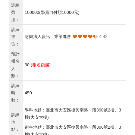
訓練
費
100000
(學員自付額10000元)
用：
訓練
❤❤❤❤❤
❤❤❤❤❤
財團法人資訊工業策進會
4.42
單
位：
預計
報名
30
(報名額滿)
人
數：
訓練
時
450
數：
學科地點：臺北市大安區復興南路一段390號2樓、3
訓練
樓(大安大樓)
地
術科地點：臺北市大安區復興南路一段390號2樓、3
點：
樓(大安大樓)