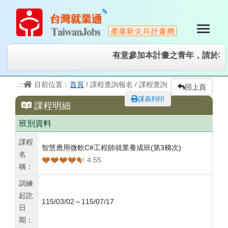
有意參加本計畫之青年，請於本
:::
目前位置：
首頁
/ 課程查詢報名 / 課程查詢
回上頁
課表列印
課程明細
班別資料
課程
智慧應用微軟C#工程師就業養成班(第3梯次)
名
❤❤❤❤❤
❤❤❤❤❤
4.55
稱：
訓練
起訖
115/03/02～115/07/17
日
期：