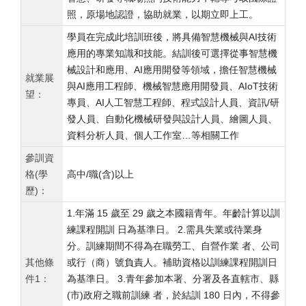
照，原場地認證，協助就業，以期立即上工。
學員在完成此培訓班後，將具備智慧機械與AI技術
應用的專業知識和技能。結訓後可選擇從事智慧機
械設計和應用、AI應用開發等領域，擔任智慧機械
就業展
與AI應用工程師、機械智慧應用開發員、AIoT技術
望：
專員、AI人工智慧工程師、程式設計人員、資訊/研
發人員、自動化機械研發與設計人員、繪圖人員、
資料分析人員、個人工作室…等相關工作
參訓資
格(學
高中/職(含)以上
歷)：
1.年滿 15 歲至 29 歲之本國籍青年。年齡計算以訓
練課程開訓 日為基準日。 2.需具失業或待業身
分。訓練期間不得為在職勞工、自營作業 者、公司
其他條
或行（商）號負責人。補助資格以訓練課程開訓日
件1：
為基準日。 3.青年參加本署、分署及各直轄市、縣
(市)政府之職前訓練 者，於結訓 180 日內，不得參