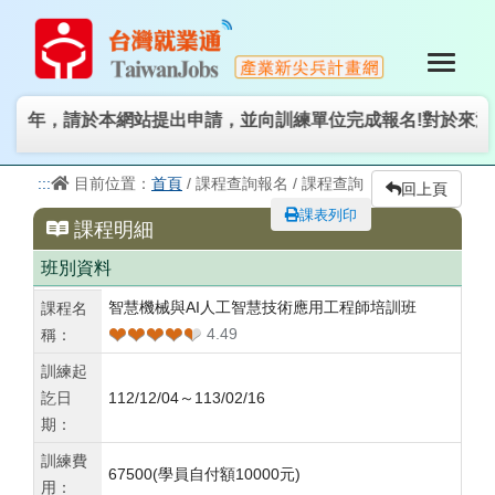
青年，請於本網站提出申請，並向訓練單位完成報名!對於來源
:::
目前位置：
首頁
/ 課程查詢報名 / 課程查詢
回上頁
課表列印
課程明細
班別資料
智慧機械與AI人工智慧技術應用工程師培訓班
課程名
❤❤❤❤❤
❤❤❤❤❤
4.49
稱：
訓練起
訖日
112/12/04～113/02/16
期：
訓練費
67500
(學員自付額10000元)
用：