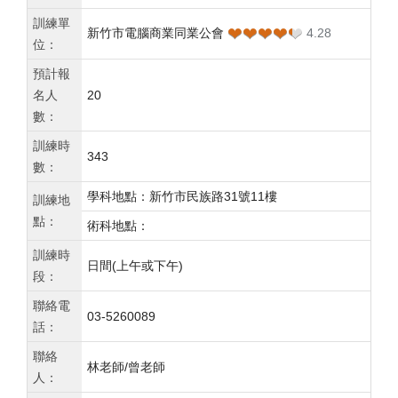
訓練單
❤❤❤❤❤
❤❤❤❤❤
新竹市電腦商業同業公會
4.28
位：
預計報
名人
20
數：
訓練時
343
數：
學科地點：新竹市民族路31號11樓
訓練地
點：
術科地點：
訓練時
日間(上午或下午)
段：
聯絡電
03-5260089
話：
聯絡
林老師/曾老師
人：