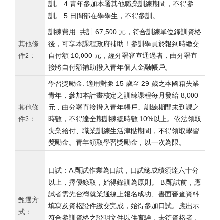
訓。 4.青年參加本署其他職業訓練期間，不得參
訓。 5.日間部在學學生，不得參訓。
訓練費用: 共計 67,500 元，符合訓練單位錄訓資格
其他條
後，可享本課程政府補助！參訓學員於報到時繳交
件2：
自付額 10,000 元，經分署審查通過者，由分署直
接將自付額補助撥入青年個人金融帳戶。
學習獎勵金: 適用對象 15 歲至 29 歲之本國籍失業
青年，參加本計畫核定之訓練課程每月發給 8,000
其他條
元，由分署直接撥入青年帳戶。訓練期間未到課之
件3：
時數，不得達全期訓練總時數 10%以上。依法領取
失業給付、職業訓練生活津貼期間，不得領取學習
獎勵金。青年領取學習獎勵金，以一次為限。
口試：A.甄試作業為口試，口試總成績須達六十分
以上，擇優錄取，始得錄訓為原則。 B.甄試前，應
試者需先台灣就業通線上報名成功、書面審查資料
甄選方
填寫及資格證件繳交完成，始得參加口試。應出示
式：
符合參訓資格之證明文件以供查驗，未符資格者，