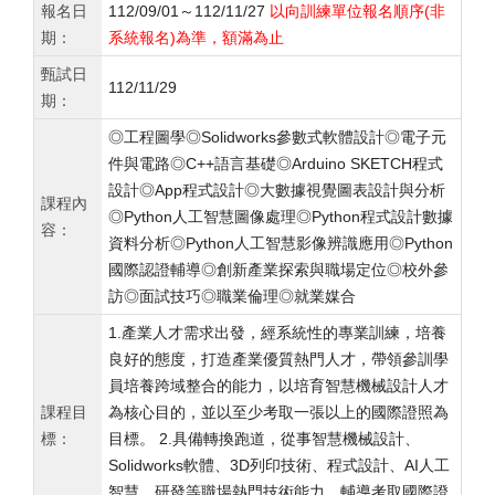
報名日
112/09/01～112/11/27
以向訓練單位報名順序(非
期：
系統報名)為準，額滿為止
甄試日
112/11/29
期：
◎工程圖學◎Solidworks參數式軟體設計◎電子元
件與電路◎C++語言基礎◎Arduino SKETCH程式
設計◎App程式設計◎大數據視覺圖表設計與分析
課程內
◎Python人工智慧圖像處理◎Python程式設計數據
容：
資料分析◎Python人工智慧影像辨識應用◎Python
國際認證輔導◎創新產業探索與職場定位◎校外參
訪◎面試技巧◎職業倫理◎就業媒合
1.產業人才需求出發，經系統性的專業訓練，培養
良好的態度，打造產業優質熱門人才，帶領參訓學
員培養跨域整合的能力，以培育智慧機械設計人才
課程目
為核心目的，並以至少考取一張以上的國際證照為
標：
目標。 2.具備轉換跑道，從事智慧機械設計、
Solidworks軟體、3D列印技術、程式設計、AI人工
智慧、研發等職場熱門技術能力，輔導考取國際證