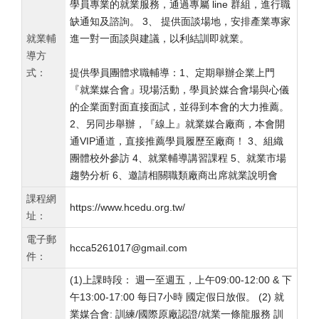
學員專業的就業服務，通過專屬 line 群組，進行職
缺通知及諮詢。 3、 提供面談場地，安排產業專家
就業輔
進一對一面談與建議，以利結訓即就業。
導方
式：
提供學員團體求職輔導：1、定期舉辦企業上門
『就業媒合會』現場活動，學員於媒合會場與心儀
的企業面對面直接面試，並得到本會的大力推薦。
2、另同步舉辦，『線上』就業媒合廠商，本會開
通VIP通道，直接推薦學員履歷至廠商！ 3、組織
團體校外參訪 4、就業輔導講習課程 5、就業市場
趨勢分析 6、邀請相關職類廠商出席就業說明會
課程網
https://www.hcedu.org.tw/
址：
電子郵
hcca5261017@gmail.com
件：
(1)上課時段： 週一至週五，上午09:00-12:00 & 下
午13:00-17:00 每日7小時 國定假日放假。 (2) 就
業媒合會: 訓練/國際原廠認證/就業一條龍服務 訓