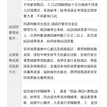
不得參加甄試。 C.口試測驗開始十五分鐘後不得進
入試場應試，視為缺考；缺考或違反考場規定情節
重大者，不得參加口試。
到課時數符合規定,成績評量符合規定
結訓證
辦理方式：經訓練單位考核，結訓成績需達70分以
書發給
上，出席時數達總訓練時數三分之二以上，並完成
要件：
結訓成果發表，始得核發結訓證書。
安排就業服務中心參訪及模擬面試：運用相關就服
企業觀
資源，課程中將安排半天的參訪活動，至桃竹苗分
摩或實
署賈桃樂學習館參訪，為學生進行各類測試、專題
習規劃
講座及模擬面試，並邀請各地區就業服務站協助提
方式：
供廠商資源，協助做初步媒合，辦理就業講座並安
排就業媒合廠商座談。
提供個別求職輔導：1、 通過『理論+實訓+實戰/認
證』的學習，同步提供學員求職輔導。邀請產業專
家、就業中心夥伴，入班進行求職輔導。 2、 提供