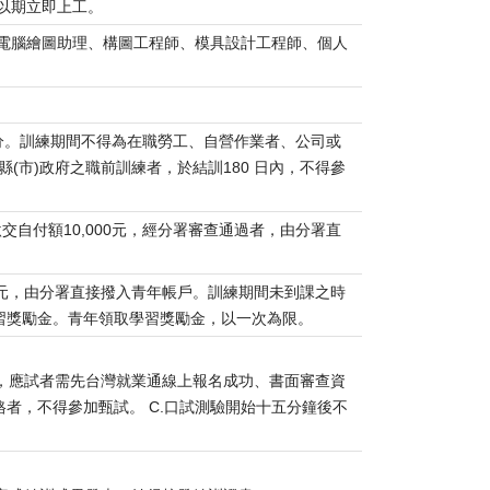
以期立即上工。
電腦繪圖助理、構圖工程師、模具設計工程師、個人
業身分。訓練期間不得為在職勞工、自營作業者、公司或
(市)政府之職前訓練者，於結訓180 日內，不得參
交自付額10,000元，經分署審查通過者，由分署直
00元，由分署直接撥入青年帳戶。訓練期間未到課之時
習獎勵金。青年領取學習獎勵金，以一次為限。
前，應試者需先台灣就業通線上報名成功、書面審查資
者，不得參加甄試。 C.口試測驗開始十五分鐘後不