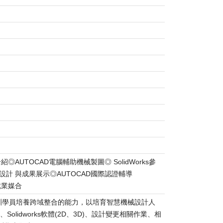
TOCAD電腦輔助機械製圖◎ SolidWorks參
計 與成果展示◎AUTOCAD國際認證輔導
就業媒合
訓學員培養跨域整合的能力，以培育智慧機械設計人
lidworks軟體(2D、3D)、設計變更相關作業、相