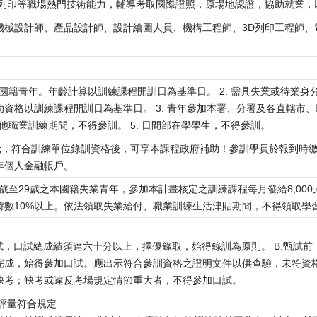
D列印等職場熱門技術能力，輔導考取國際證照，原場地認證，協助就業，
機械設計師、產品設計師、設計繪圖人員、機構工程師、3D列印工程師、
歲之本國籍青年。年齡計算以訓練課程開訓日為基準日。 2. 需具失業或待
資格以訓練課程開訓日為基準日。 3. 青年參加本署、分署及各直轄市、縣
其他職業訓練期間，不得參訓。 5. 日間部在學學生，不得參訓。
500元，符合訓練單位錄訓資格後，可享本課程政府補助！參訓學員於報到時繳
年個人金融帳戶。
5歲至29歲之本國籍失業青年，參加本計畫核定之訓練課程每月發給8,0
時數10%以上。依法領取失業給付、職業訓練生活津貼期間，不得領取學
試，口試總成績須達六十分以上，擇優錄取，始得錄訓為原則。 B.甄試
完成，始得參加口試。應出示符合參訓資格之證明文件以供查驗，未符資格
缺考；缺考或違反考場規定情節重大者，不得參加口試。
評量符合規定