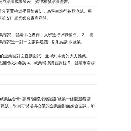
完成結訓成果發表，始得核發結訓證書。
苗分署賈桃樂學習館參訪，為學生進行各類測試、專
座並安排就業媒合廠商座談。
業專家、就業中心夥伴，入班進行求職輔導。 2、 提
排產業專家進一對一面談與建議，以利結訓即就業。
儀的企業面對面直接面試，並得到本會的大力推薦。
織團體校外參訪 4、就業輔導講習課程 5、就業市場趨
 (2) 就業媒合會: 訓練/國際原廠認證/就業一條龍服務 訓
個職缺，學員可現場與心儀的企業面對面媒合面試，加