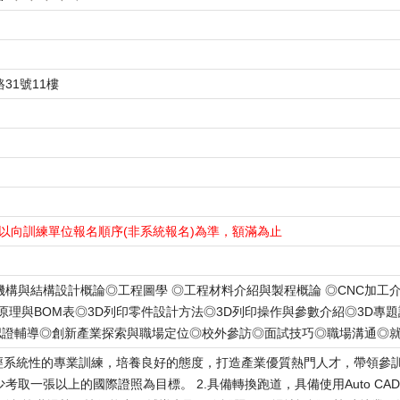
31號11樓
以向訓練單位報名順序(非系統報名)為準，額滿為止
與結構設計概論◎工程圖學 ◎工程材料介紹與製程概論 ◎CNC加工介紹◎AU
原理與BOM表◎3D列印零件設計方法◎3D列印操作與參數介紹◎3D專題設
國際認證輔導◎創新產業探索與職場定位◎校外參訪◎面試技巧◎職場溝通◎
，經系統性的專業訓練，培養良好的態度，打造產業優質熱門人才，帶領參
取一張以上的國際證照為目標。 2.具備轉換跑道，具備使用Auto CAD、So