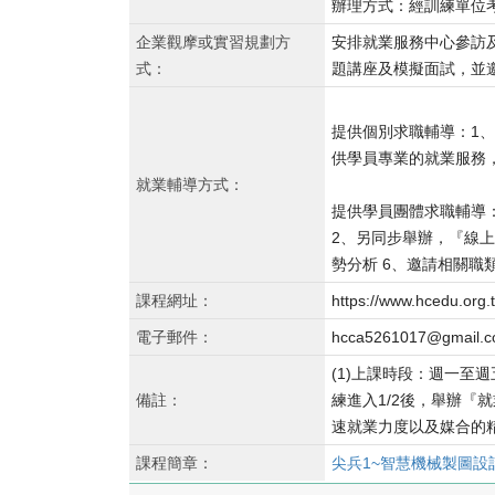
辦理方式：經訓練單位
企業觀摩或實習規劃方
安排就業服務中心參訪
式：
題講座及模擬面試，並
提供個別求職輔導：1、
供學員專業的就業服務，
就業輔導方式：
提供學員團體求職輔導
2、另同步舉辦，『線上
勢分析 6、邀請相關職
課程網址：
https://www.hcedu.org.
電子郵件：
hcca5261017@gmail.
(1)上課時段：週一至週五，
備註：
練進入1/2後，舉辦
速就業力度以及媒合的
課程簡章：
尖兵1~智慧機械製圖設計工