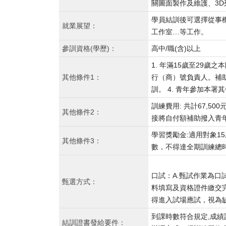
關圖面製作及維護、3
學員結訓後可選擇從事
就業展望：
工作室…等工作。
參訓資格(學歷)：
高中/職(含)以上
1. 年滿15歲至29
其他條件1：
行（商）號負責人。補助
訓。 4. 青年參加本署
訓練費用: 共計67,
其他條件2：
接將自付額補助撥入青
學習獎勵金:適用對象1
其他條件3：
數，不得達全期訓練總
口試：A.甄試作業為口
甄選方式：
料填寫及資格證件繳交
得進入試場應試，視為
到課時數符合規定,成績
結訓證書發給要件：