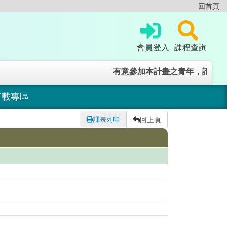
回首頁
跳
到
主
要
會員登入
課程查詢
內
容
有意參加本計畫之青年，請於本網
區
塊
下載專區
課表列印
回上頁