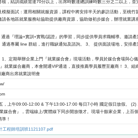
考核，結訓成績需達70分以上，出席時數達總訓練時數三分之二以上，並
及模擬面試：運用相關就服資源，課程中將安排半天的參訪活動，至桃竹
邀請各地區就業服務站協助提供廠商資源，協助做初步媒合，辦理就業講
 通過『理論+實訓+實戰/認證』的學習，同步提供學員求職輔導。邀請產
通過專屬 line 群組，進行職缺通知及諮詢。 3、 提供面談場地，安
：1、定期舉辦企業上門『就業媒合會』現場活動，學員於媒合會場與心
』就業媒合廠商，本會開通VIP通道，直接推薦學員履歷至廠商！ 3、組
類廠商出席就業說明會
tw/
com
上午09:00-12:00 & 下午13:00-17:00 每日7小時 國定假日放假。
『就業媒合會』，雲端線上/實體線下同步開放徵才。現場十餘家企業，上百
精準！
程師培訓班1121107.pdf